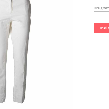
Brugnato
Indi