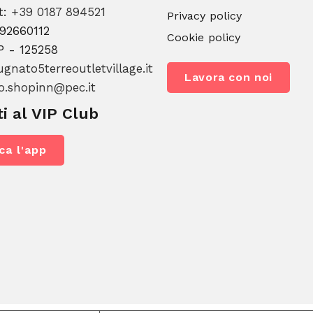
t:
+39 0187 894521
Privacy policy
392660112
Cookie policy
P - 125258
gnato5terreoutletvillage.it
Lavora con noi
o.shopinn@pec.it
ti al VIP Club
ca l'app