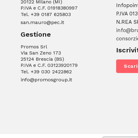
20122 Milano (MI)
Infopoin
P.IVA e C.F. 01918380997
P.IVA 01
Tel.
+39 0187 625803
N.REA S
san.mauro@pec.it
info@bru
Gestione
consorzi
Promos Srl
Iscrivi
Via San Zeno 173
25124 Brescia (BS)
P.IVA e C.F. 03123920179
Scari
Tel.
+39 030 2422862
info@promosgroup.it